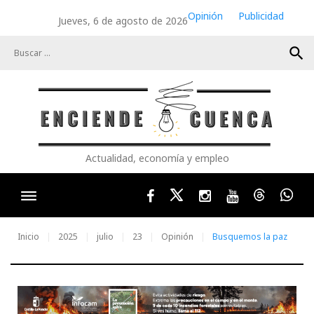
Skip
Opinión
Publicidad
Jueves, 6 de agosto de 2026
to
content
search
Actualidad, economía y empleo
Facebook
Twitter
Instagram
Youtube
Threads
Wha
Inicio
2025
julio
23
Opinión
Busquemos la paz