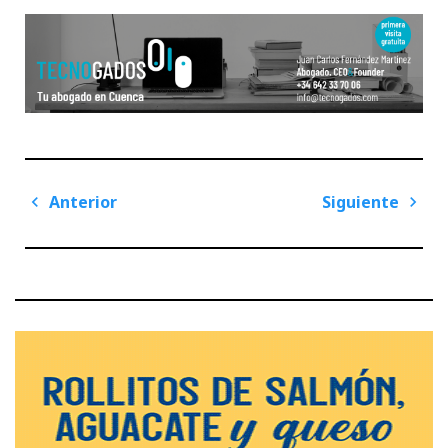
Navegación
Anterior
Siguiente
de
Previous
Next
entradas
Post
Post