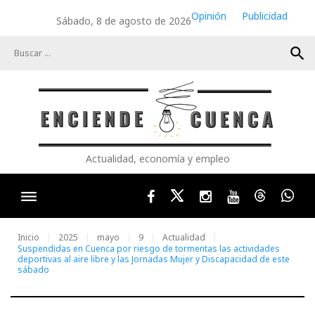
Skip
Opinión
Publicidad
Sábado, 8 de agosto de 2026
to
content
search
Actualidad, economía y empleo
Facebook
Twitter
Instagram
Youtube
Threads
Wha
Inicio
2025
mayo
9
Actualidad
Suspendidas en Cuenca por riesgo de tormentas las actividades
deportivas al aire libre y las Jornadas Mujer y Discapacidad de este
sábado