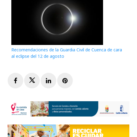
Recomendaciones de la Guardia Civil de Cuenca de cara
al eclipse del 12 de agosto
Facebook
Twitter
LinkedIn
Pinterest