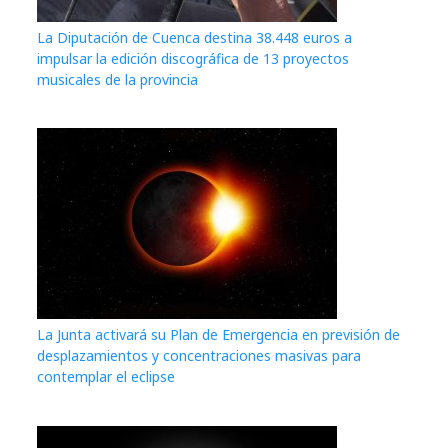
La Diputación de Cuenca destina 38.448 euros a
impulsar la edición discográfica de 13 proyectos
musicales de la provincia
La Junta activará su Plan de Emergencia en previsión de
desplazamientos y concentraciones masivas para
contemplar el eclipse