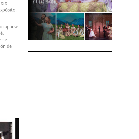
 XIX
xpósito,
 ocuparse
é,
e se
ión de