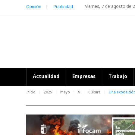
Skip
Viernes, 7 de agosto de 
Opinión
Publicidad
to
content
Actualidad
Empresas
Trabajo
Inicio
2025
mayo
9
Cultura
Una exposición