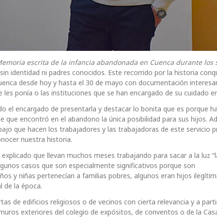
emoria escrita de la infancia abandonada en Cuenca durante los s
in identidad ni padres conocidos. Este recorrido por la historia con
 Cuenca desde hoy y hasta el 30 de mayo con documentación interesa
 les ponía o las instituciones que se han encargado de su cuidado e
ido el encargado de presentarla y destacar lo bonita que es porque h
ble que encontró en el abandono la única posibilidad para sus hijos. 
ajo que hacen los trabajadores y las trabajadoras de este servicio pr
nocer nuestra historia.
a explicado que llevan muchos meses trabajando para sacar a la luz “l
lgunos casos que son especialmente significativos porque son
os y niñas pertenecían a familias pobres, algunos eran hijos ilegíti
l de la época.
de edificios religiosos o de vecinos con cierta relevancia y a partir
 muros exteriores del colegio de expósitos, de conventos o de la Casa