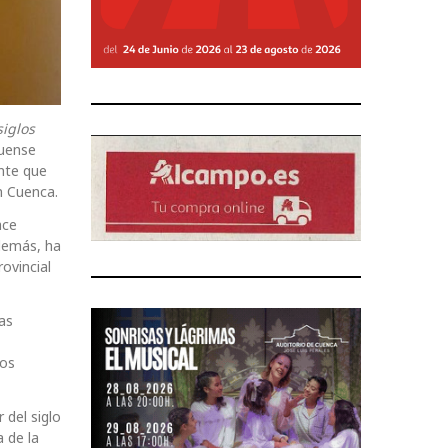
iglos
quense
nte que
n Cuenca.
ace
Además, ha
ovincial
as
mos
 del siglo
 de la