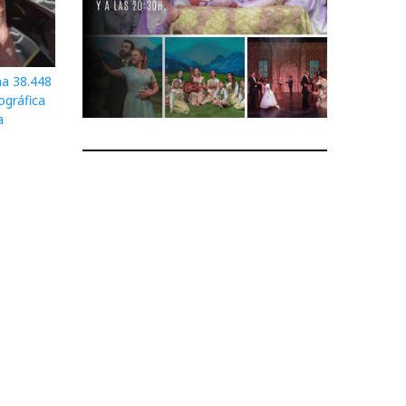
na 38.448
ográfica
a