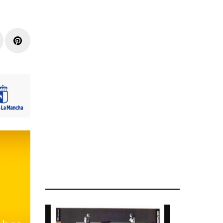
r
inkedIn
Pinterest