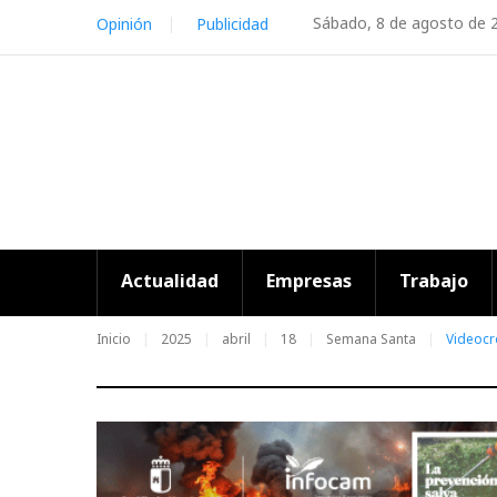
Skip
Sábado, 8 de agosto de 
Opinión
Publicidad
to
content
Actualidad
Empresas
Trabajo
Inicio
2025
abril
18
Semana Santa
Videocr