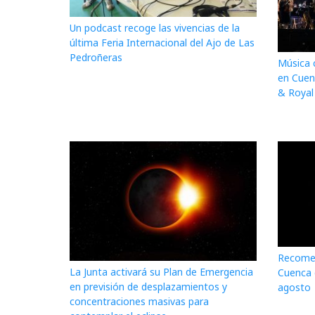
Un podcast recoge las vivencias de la
última Feria Internacional del Ajo de Las
Pedroñeras
Música 
en Cuen
& Royal
Recomen
La Junta activará su Plan de Emergencia
Cuenca d
en previsión de desplazamientos y
agosto
concentraciones masivas para