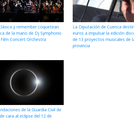
clásica y remember coquetean
La Diputación de Cuenca desti
ca de la mano de Dj Symphonic
euros a impulsar la edición disc
 Film Concert Orchestra
de 13 proyectos musicales de l
provincia
daciones de la Guardia Civil de
e cara al eclipse del 12 de