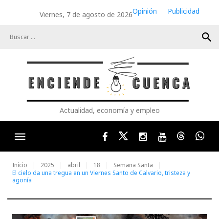
Skip
Opinión
Publicidad
Viernes, 7 de agosto de 2026
to
content
search
Actualidad, economía y empleo
Facebook
Twitter
Instagram
Youtube
Threads
Wha
Inicio
2025
abril
18
Semana Santa
El cielo da una tregua en un Viernes Santo de Calvario, tristeza y
agonía