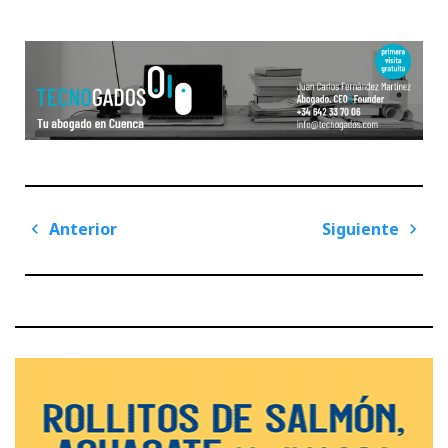
Navegación
Anterior
Siguiente
de
Previous
Next
entradas
Post
Post