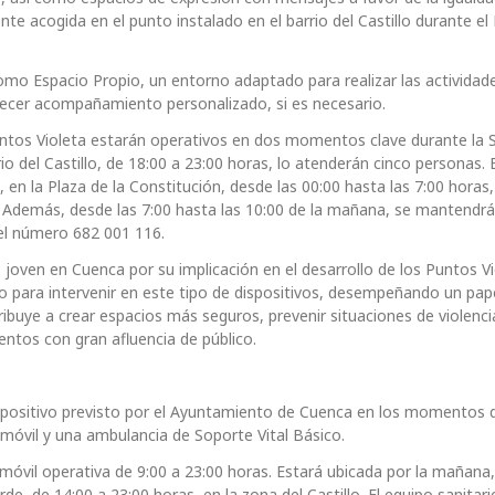
te acogida en el punto instalado en el barrio del Castillo durante e
como Espacio Propio, un entorno adaptado para realizar las actividade
frecer acompañamiento personalizado, si es necesario.
untos Violeta estarán operativos en dos momentos clave durante la
o del Castillo, de 18:00 a 23:00 horas, lo atenderán cinco personas. E
en la Plaza de la Constitución, desde las 00:00 hasta las 7:00 horas,
. Además, desde las 7:00 hasta las 10:00 de la mañana, se mantendrá
del número 682 001 116.
oven en Cuenca por su implicación en el desarrollo de los Puntos Vi
 para intervenir en este tipo de dispositivos, desempeñando un pape
tribuye a crear espacios más seguros, prevenir situaciones de violenci
ntos con gran afluencia de público.
dispositivo previsto por el Ayuntamiento de Cuenca en los momentos
móvil y una ambulancia de Soporte Vital Básico.
vil operativa de 9:00 a 23:00 horas. Estará ubicada por la mañana,
rde, de 14:00 a 23:00 horas, en la zona del Castillo. El equipo sanitar