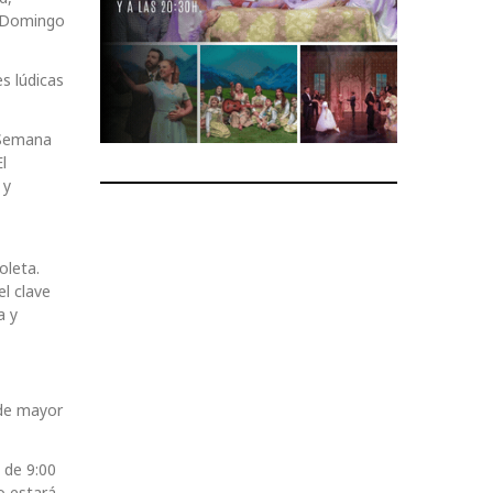
l Domingo
s lúdicas
 Semana
l
 y
oleta.
l clave
a y
 de mayor
 de 9:00
io estará