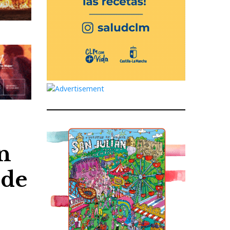
n
 de