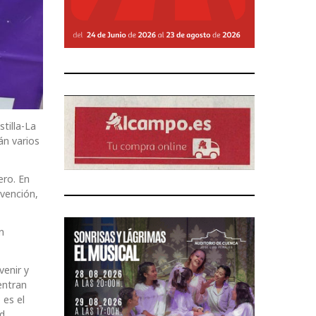
tilla-La
án varios
ero. En
rvención,
n
venir y
entran
 es el
d,