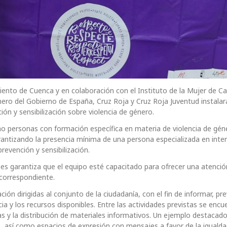
nto de Cuenca y en colaboración con el Instituto de la Mujer de Cas
ero del Gobierno de España, Cruz Roja y Cruz Roja Juventud instalar
ón y sensibilización sobre violencia de género.
o personas con formación específica en materia de violencia de gén
arantizando la presencia mínima de una persona especializada en inte
revención y sensibilización.
s garantiza que el equipo esté capacitado para ofrecer una atenció
o correspondiente.
ión dirigidas al conjunto de la ciudadanía, con el fin de informar, pre
ia y los recursos disponibles. Entre las actividades previstas se encu
as y la distribución de materiales informativos. Un ejemplo destacado
 así como espacios de expresión con mensajes a favor de la igualda