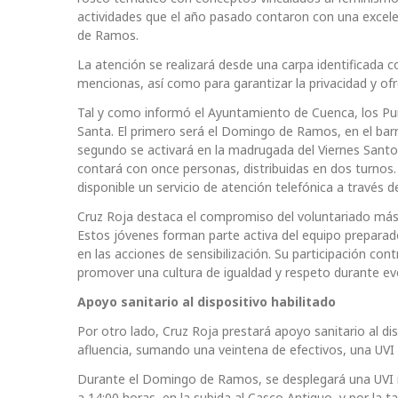
actividades que el año pasado contaron con una excelen
de Ramos.
La atención se realizará desde una carpa identificada 
mencionas, así como para garantizar la privacidad y o
Tal y como informó el Ayuntamiento de Cuenca, los P
Santa. El primero será el Domingo de Ramos, en el barri
segundo se activará en la madrugada del Viernes Santo, 
contará con once personas, distribuidas en dos turnos
disponible un servicio de atención telefónica a través 
Cruz Roja destaca el compromiso del voluntariado más j
Estos jóvenes forman parte activa del equipo preparado
en las acciones de sensibilización. Su participación con
promover una cultura de igualdad y respeto durante eve
Apoyo sanitario al dispositivo habilitado
Por otro lado, Cruz Roja prestará apoyo sanitario al 
afluencia, sumando una veintena de efectivos, una UVI 
Durante el Domingo de Ramos, se desplegará una UVI mó
a 14:00 horas, en la subida al Casco Antiguo, y por la ta