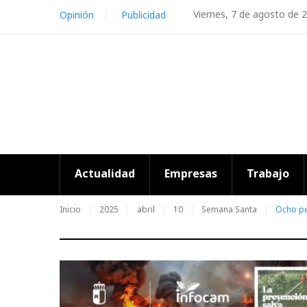
Skip
Viernes, 7 de agosto de 
Opinión
Publicidad
to
content
Actualidad
Empresas
Trabajo
Inicio
2025
abril
10
Semana Santa
Ocho pe