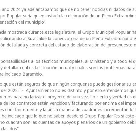
l año 2024 ya adelantábamos que de no tener noticias ni datos de s
po Popular sería quien instaría la celebración de un Pleno Extraordin
ntación del municipio”.
ncia mostrada durante esta legislatura, el Grupo Municipal Popular h
olicitando al Sr. alcalde la convocatoria de un Pleno Extraordinario e
ción detallada y concreta del estado de elaboración del presupuesto 
onsabilidades a los técnicos municipales, al Ministerio y a todo el 
 y detallar cual es la situación actual y cuáles son los problemas par
ha indicado Barambio.
ado que están seguros de que ningún conquense puede gestionar su 
s del 2022. “El Ayuntamiento no es distinto y por ello entendemos que
mos para no lanzar el proyecto de una vez. Lo cierto y verdad es 
 de los contratos están vencidos y facturando por encima del impo
s constantemente y la única manera de cuadrar es incrementando l
 ha indicado que lo que no saben desde el Grupo Popular “es si este 
no cuadran son las cuentas de apoyos plenarios de un gobierno débil
 las dos”.