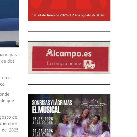
nario para
s de dos
 en el
ca.
donde
 de que
agosto de
eptiembre
e del 2025