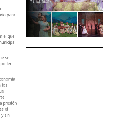
u
ario para
a
n el que
municipal
que se
a poder
economía
 los
que
rte
a presión
es el
 y sin