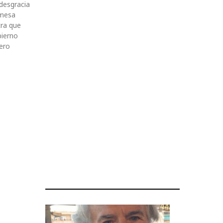
desgracia
 mesa
tra que
bierno
ero