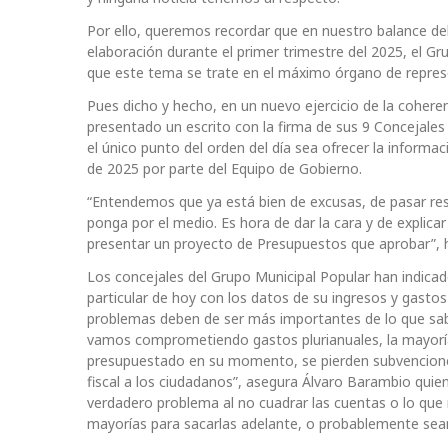
Por ello, queremos recordar que en nuestro balance de
elaboración durante el primer trimestre del 2025, el Gru
que este tema se trate en el máximo órgano de represe
Pues dicho y hecho, en un nuevo ejercicio de la cohere
presentado un escrito con la firma de sus 9 Concejales s
el único punto del orden del día sea ofrecer la informa
de 2025 por parte del Equipo de Gobierno.
“Entendemos que ya está bien de excusas, de pasar resp
ponga por el medio. Es hora de dar la cara y de explicar
presentar un proyecto de Presupuestos que aprobar”, 
Los concejales del Grupo Municipal Popular han indic
particular de hoy con los datos de su ingresos y gasto
problemas deben de ser más importantes de lo que sabe
vamos comprometiendo gastos plurianuales, la mayoría
presupuestado en su momento, se pierden subvencione
fiscal a los ciudadanos”, asegura Álvaro Barambio quien
verdadero problema al no cuadrar las cuentas o lo que 
mayorías para sacarlas adelante, o probablemente sean