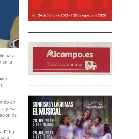
ble para
 en la
nido
as
jando en
, a pesar
tación de
ad”, ha
ron a