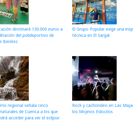
tación destinará 130.000 euros a
El Grupo Popular exige una ins
ilitación del polideportivo de
técnica en El Sargal
e Benítez
rno regional señala cinco
Rock y cachondeo en Las Maja
 naturales de Cuenca a los que
los Mojinos Eskozíos
drá acceder para ver el eclipse