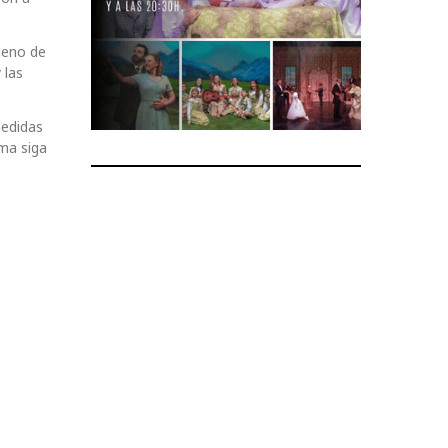
Pleno de
 las
medidas
ma siga