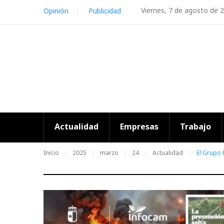
Skip
Viernes, 7 de agosto de 
Opinión
Publicidad
to
content
Actualidad
Empresas
Trabajo
Inicio
2025
marzo
24
Actualidad
El Grupo 