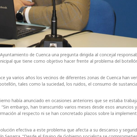
l Ayuntamiento de Cuenca una pregunta dirigida al concejal responsa
icipal que tiene como objetivo hacer frente al problema del botellón
ce ya varios años los vecinos de diferentes zonas de Cuenca han ve
botellón, tales como la suciedad, los ruidos, el consumo de sustanci
ierno había anunciado en ocasiones anteriores que se estaba traba
n. “Sin embargo, han transcurrido varios meses desde esos anuncios y
ormación al respecto ni se han concretado plazos sobre la implemen
lución efectiva a este problema que afecta a su descanso y segurid
tín Segarra. “Desde el Equipo de Gobierno socialista se comprometie