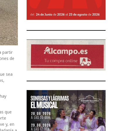
 partir
iones de
que sea
os,
 hay
as que
orte
ve y, en
dadanía a