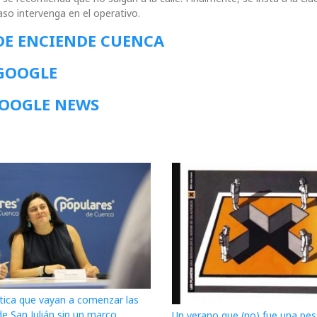
so intervenga en el operativo.
DE ENCIENDE CUENCA
 GOOGLE
GOOGLE NEWS
itica que vayan a comenzar las
de San Julián sin un marco
Un verano que (no) fue una pesa