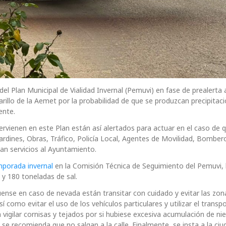
l Plan Municipal de Vialidad Invernal (Pemuvi) en fase de prealerta a
rillo de la Aemet por la probabilidad de que se produzcan precipitac
iente.
ntervienen en este Plan están así alertados para actuar en el caso de 
rdines, Obras, Tráfico, Policía Local, Agentes de Movilidad, Bomber
an servicios al Ayuntamiento.
emporada invernal
en la Comisión Técnica de Seguimiento del Pemuvi,
 y 180 toneladas de sal.
ense en caso de nevada están transitar con cuidado y evitar las zon
 como evitar el uso de los vehículos particulares y utilizar el transp
 vigilar cornisas y tejados por si hubiese excesiva acumulación de nie
se recomienda que no salgan a la calle. Finalmente, se insta a la ciu