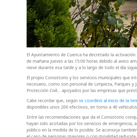
El Ayuntamiento de Cuenca ha decretado la activación de
de mañana jueves a las 15:00 horas debido al aviso ama
nieve durante esa tarde y a lo largo de todo el día sigu
El propio Consistorio y los servicios municipales que i
necesario, como son personal de Limpieza, Parques y Ja
Protección Civil… apoyados por las empresas que prest
Cabe recordar que, segú
n se coordinó al inicio de la t
disponibles unos 200 efectivos, en torno a 40 vehículos
Entre las recomendaciones que da el Consistorio conqu
hayan sido acotadas por los servicios de emergencia, así
público en la medida de lo posible. Se aconseja también
el caso de personas mayores o con movilidad reducida, 