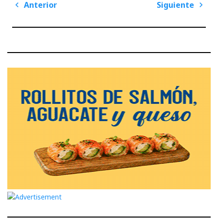
Navegación
Anterior
Siguiente
de
Previous
Next
entradas
Post
Post