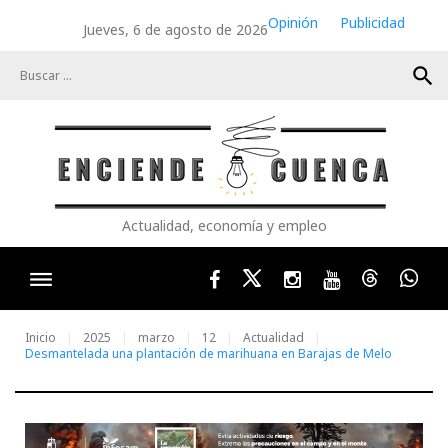
Skip
Opinión
Publicidad
Jueves, 6 de agosto de 2026
to
content
search
Actualidad, economía y empleo
Facebook
Twitter
Instagram
Youtube
Threads
Wha
Inicio
2025
marzo
12
Actualidad
Desmantelada una plantación de marihuana en Barajas de Melo