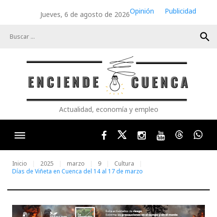
Skip
Opinión
Publicidad
Jueves, 6 de agosto de 2026
to
content
search
Actualidad, economía y empleo
Facebook
Twitter
Instagram
Youtube
Threads
Wha
Inicio
2025
marzo
9
Cultura
Días de Viñeta en Cuenca del 14 al 17 de marzo