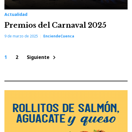
Actualidad
Premios del Carnaval 2025
9 de marzo de 2025
EnciendeCuenca
Paginación
1
2
Siguiente
chevron_right
de
entradas