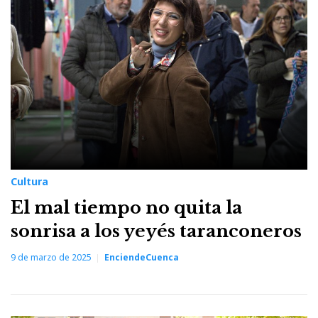
9
de
marzo
de
2025
Cultura
El mal tiempo no quita la
sonrisa a los yeyés taranconeros
9 de marzo de 2025
EnciendeCuenca