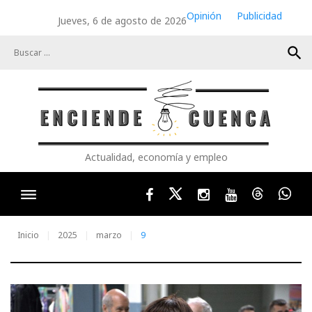
Skip
Opinión
Publicidad
Jueves, 6 de agosto de 2026
to
content
search
Actualidad, economía y empleo
Facebook
Twitter
Instagram
Youtube
Threads
Wha
Inicio
2025
marzo
9
Día: