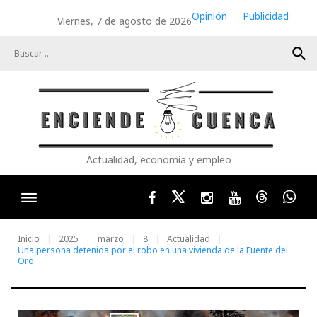
Skip
Opinión
Publicidad
Viernes, 7 de agosto de 2026
to
content
search
Actualidad, economía y empleo
Facebook
Twitter
Instagram
Youtube
Threads
Wha
Inicio
2025
marzo
8
Actualidad
Una persona detenida por el robo en una vivienda de la Fuente del
Oro