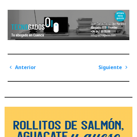
Navegación
Anterior
Siguiente
de
Previous
Next
entradas
Post
Post