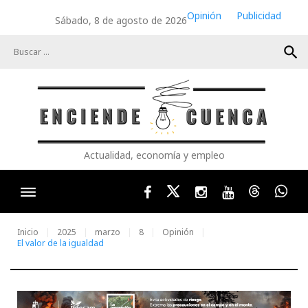
Skip
Opinión
Publicidad
Sábado, 8 de agosto de 2026
to
content
search
Actualidad, economía y empleo
Facebook
Twitter
Instagram
Youtube
Threads
Wha
Inicio
2025
marzo
8
Opinión
El valor de la igualdad