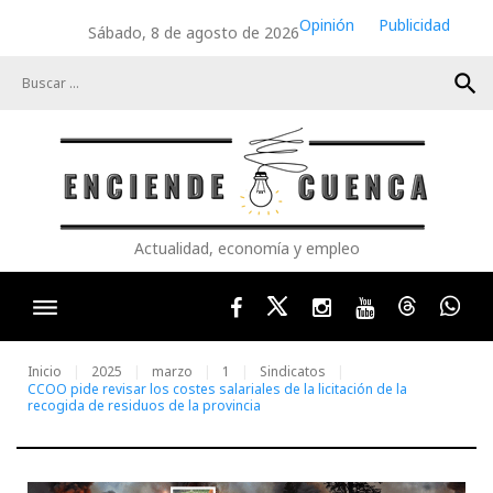
Skip
Opinión
Publicidad
Sábado, 8 de agosto de 2026
to
content
search
Actualidad, economía y empleo
Facebook
Twitter
Instagram
Youtube
Threads
Wha
Inicio
2025
marzo
1
Sindicatos
CCOO pide revisar los costes salariales de la licitación de la
recogida de residuos de la provincia