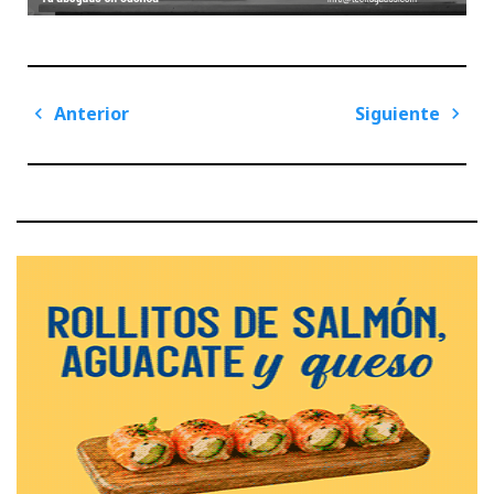
Navegación
Anterior
Siguiente
de
Previous
Next
entradas
Post
Post