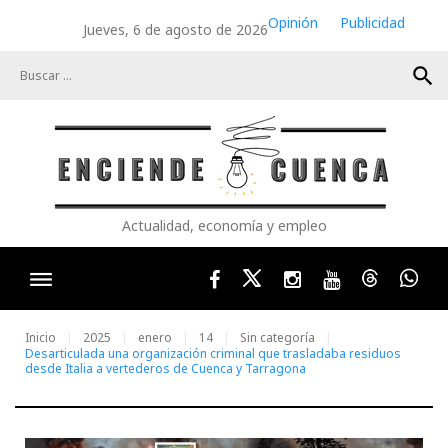
Skip
Opinión
Publicidad
Jueves, 6 de agosto de 2026
to
content
search
Actualidad, economía y empleo
Facebook
Twitter
Instagram
Youtube
Threads
Wha
Inicio
2025
enero
14
Sin categoría
Desarticulada una organización criminal que trasladaba residuos
desde Italia a vertederos de Cuenca y Tarragona