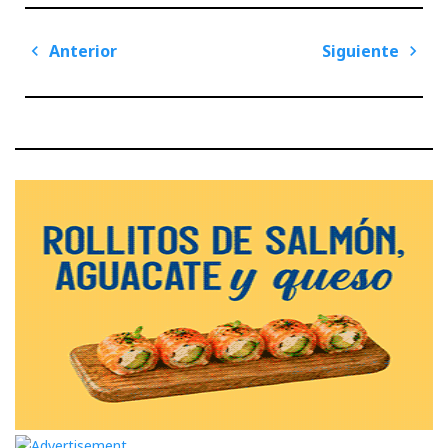
Navegación
Anterior
Siguiente
de
Previous
Next
entradas
Post
Post