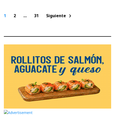
Paginación
1
2
…
31
Siguiente
chevron_right
de
entradas