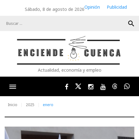
Skip
Opinión
Publicidad
Sábado, 8 de agosto de 2026
to
content
search
Actualidad, economía y empleo
Facebook
Twitter
Instagram
Youtube
Threads
Wha
Inicio
2025
enero
Mes: