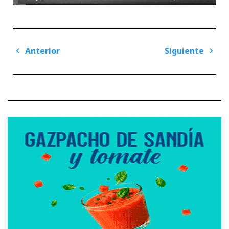
Navegación
Anterior
Siguiente
de
Previous
Next
entradas
Post
Post