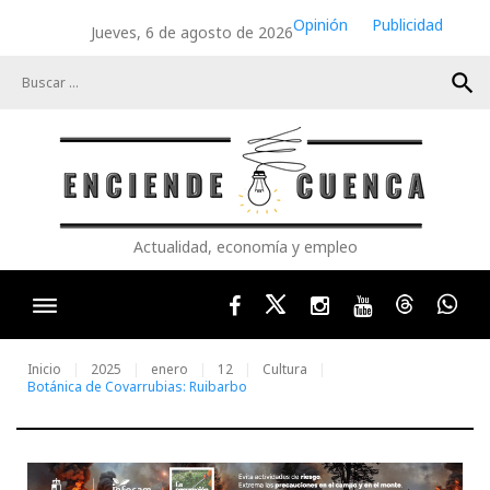
Skip
Opinión
Publicidad
Jueves, 6 de agosto de 2026
to
content
search
Actualidad, economía y empleo
Facebook
Twitter
Instagram
Youtube
Threads
Wha
Inicio
2025
enero
12
Cultura
Botánica de Covarrubias: Ruibarbo