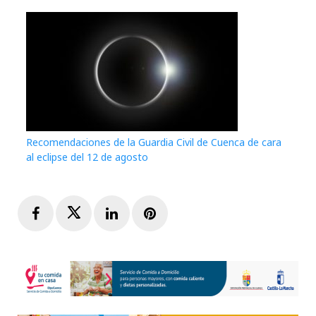
Recomendaciones de la Guardia Civil de Cuenca de cara
al eclipse del 12 de agosto
Facebook
Twitter
LinkedIn
Pinterest