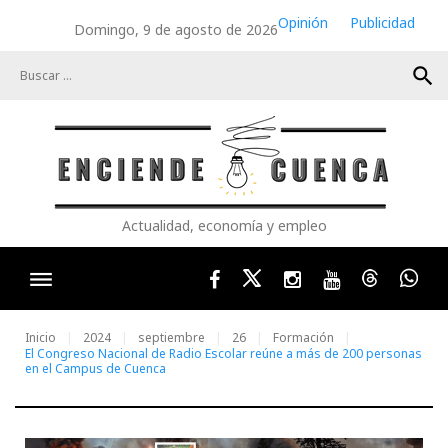
Skip
Opinión
Publicidad
Domingo, 9 de agosto de 2026
to
content
search
Actualidad, economía y empleo
Facebook
Twitter
Instagram
Youtube
Threads
Wha
Inicio
2024
septiembre
26
Formación
El Congreso Nacional de Radio Escolar reúne a más de 200 personas
en el Campus de Cuenca