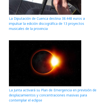
La Diputación de Cuenca destina 38.448 euros a
impulsar la edición discográfica de 13 proyectos
musicales de la provincia
La Junta activará su Plan de Emergencia en previsión de
desplazamientos y concentraciones masivas para
contemplar el eclipse