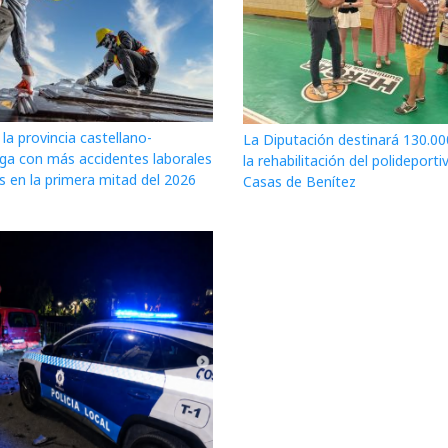
la provincia castellano-
La Diputación destinará 130.00
a con más accidentes laborales
la rehabilitación del polideporti
s en la primera mitad del 2026
Casas de Benítez