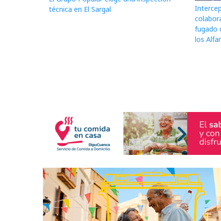
Interce
técnica en El Sargal
colabor
fugado 
los Alfa