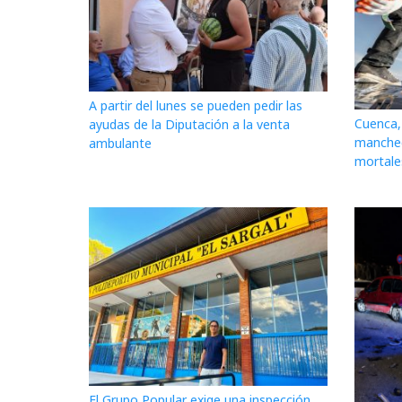
A partir del lunes se pueden pedir las
Cuenca, 
ayudas de la Diputación a la venta
mancheg
ambulante
mortale
El Grupo Popular exige una inspección