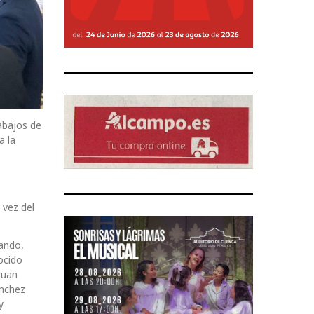
abajos de
a la
 vez del
bando,
ocido
Juan
ánchez
y