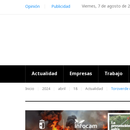
Skip
Viernes, 7 de agosto de 
Opinión
Publicidad
to
content
Actualidad
Empresas
Trabajo
Inicio
2024
abril
18
Actualidad
Toroverde r