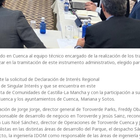
o en Cuenca al equipo técnico encargado de la realización de los tr
ar en la tramitación de este instrumento administrativo, elegido par
 la solicitud de Declaración de Interés Regional
 de Singular Interés y que se encuentra en este
a de Comunidades de Castilla-La Mancha y con la participación a su
e Cuenca y los ayuntamientos de Cuenca, Mariana y Sotos.
ación de Jorge Jorge, director general de Toroverde Parks, Freddy O
ponsable de desarrollo de negocio en Toroverde y Jesús Sainz, recon
ón Luis Noé Sánchez, director de Operaciones de Toroverde Cuenca y 
listas en las distintas áreas de desarrollo del Parque, el despacho S
cto, la ingeniería IDOM como responsable de las áreas de ingeniería 