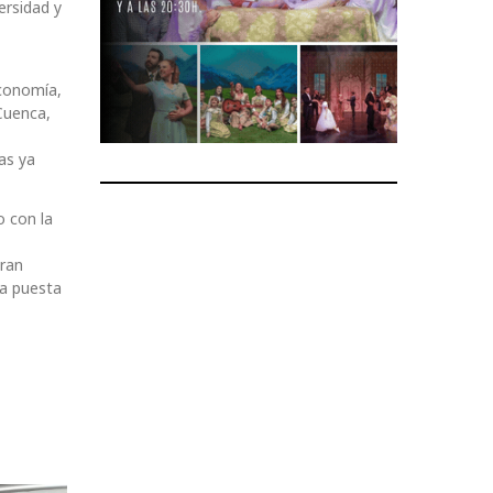
ersidad y
Economía,
Cuenca,
as ya
o con la
gran
la puesta