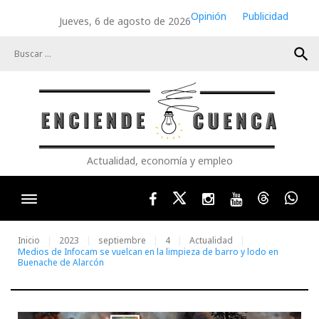
Skip
Opinión
Publicidad
Jueves, 6 de agosto de 2026
to
content
search
Actualidad, economía y empleo
Facebook
Twitter
Instagram
Youtube
Threads
Wha
Inicio
2023
septiembre
4
Actualidad
Medios de Infocam se vuelcan en la limpieza de barro y lodo en
Buenache de Alarcón