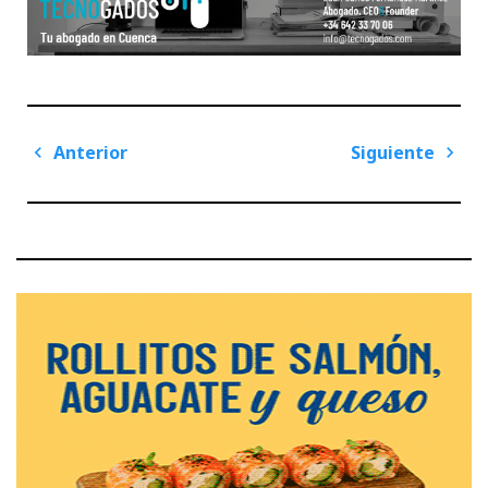
Navegación
Anterior
Siguiente
de
Previous
Next
entradas
Post
Post