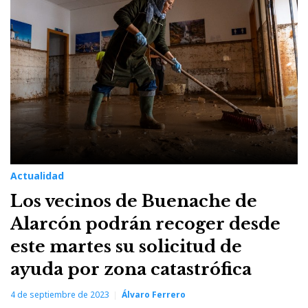
4
de
septiembre
de
2023
Actualidad
Los vecinos de Buenache de
Alarcón podrán recoger desde
este martes su solicitud de
ayuda por zona catastrófica
4 de septiembre de 2023
Álvaro Ferrero