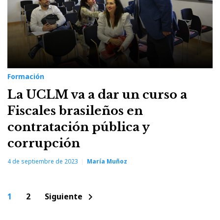
Formación
La UCLM va a dar un curso a
Fiscales brasileños en
contratación pública y
corrupción
4 de septiembre de 2023
María Muñoz
Paginación
1
2
Siguiente
chevron_right
de
entradas