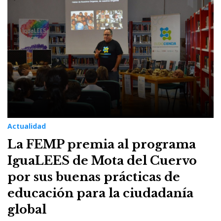
13
de
agosto
de
2023
Actualidad
La FEMP premia al programa
IguaLEES de Mota del Cuervo
por sus buenas prácticas de
educación para la ciudadanía
global