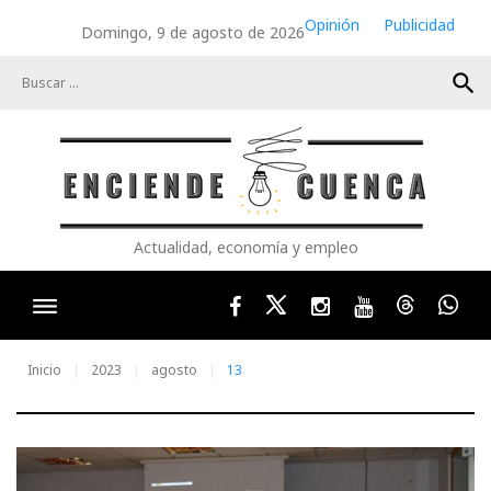
Skip
Opinión
Publicidad
Domingo, 9 de agosto de 2026
to
content
search
Actualidad, economía y empleo
Facebook
Twitter
Instagram
Youtube
Threads
Wha
Inicio
2023
agosto
13
Día: