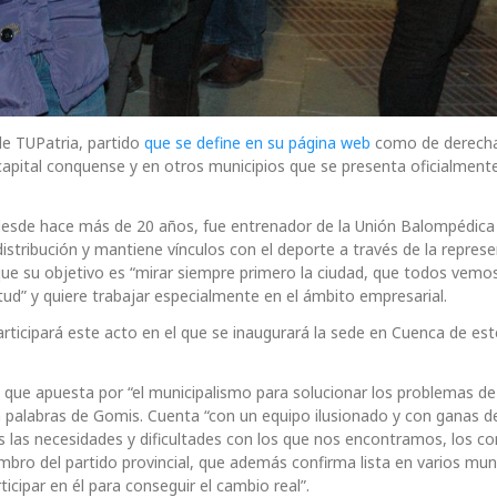
de TUPatria, partido
que se define en su página web
como de derechas
 capital conquense y en otros municipios que se presenta oficialment
 desde hace más de 20 años, fue entrenador de la Unión Balompédica
istribución y mantiene vínculos con el deporte a través de la repres
 que su objetivo es “mirar siempre primero la ciudad, que todos vem
ud” y quiere trabajar especialmente en el ámbito empresarial.
articipará este acto en el que se inaugurará la sede en Cuenca de est
a que apuesta por “el municipalismo para solucionar los problemas de
, en palabras de Gomis. Cuenta “con un equipo ilusionado y con ganas 
ues las necesidades y dificultades con los que nos encontramos, los 
bro del partido provincial, que además confirma lista en varios muni
icipar en él para conseguir el cambio real”.