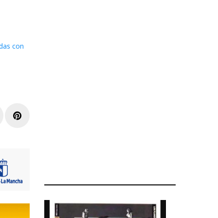
das con
r
inkedIn
Pinterest