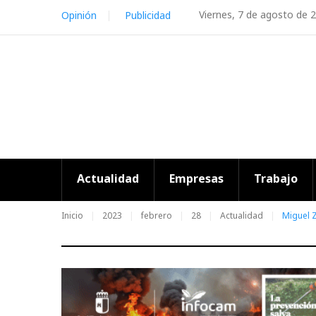
Skip
Viernes, 7 de agosto de 
Opinión
Publicidad
to
content
Actualidad
Empresas
Trabajo
Inicio
2023
febrero
28
Actualidad
Miguel Z