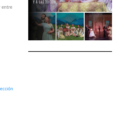
y entre
pección