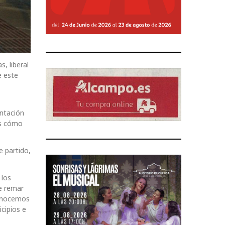
, liberal
e este
entación
os cómo
e partido,
 los
de remar
conocemos
cipios e