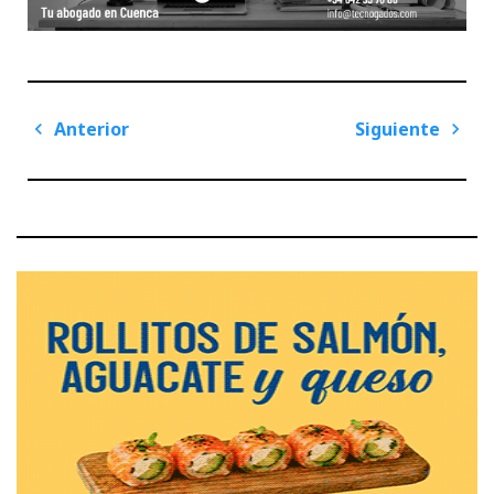
Navegación
Anterior
Siguiente
de
Previous
Next
entradas
Post
Post