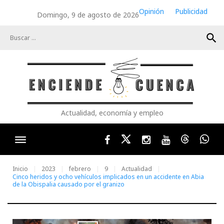
Skip
Opinión
Publicidad
Domingo, 9 de agosto de 2026
to
content
search
Actualidad, economía y empleo
Facebook
Twitter
Instagram
Youtube
Threads
Wha
Inicio
2023
febrero
9
Actualidad
Cinco heridos y ocho vehículos implicados en un accidente en Abia
de la Obispalia causado por el granizo