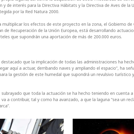
 y de interés para la Directiva Hábitats y la Directiva de Aves de la 
tegida por la Red Natura 2000.
 multiplicar los efectos de este proyecto en la zona, el Gobierno de C
an de Recuperación de la Unión Europea, está desarrollando actuaci
carteles que supondrán una aportación de más de 200.000 euros.
a destacado que la implicación de todas las administraciones ha hech
egar aquí a actuar, derribando naves y ampliando el espacio”, ha señ
ara la gestión de este humedal que supondrá un revulsivo turístico 
ha subrayado que toda la actuación se ha hecho teniendo en cuenta a
lo va a contribuir, tal y como ha avanzado, a que la laguna “sea un re
arca”.