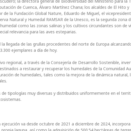
scudero; la directora general de Biodiversidad del Ministerio para la 
iputación de Cuenca, Álvaro Martínez Chana; los alcaldes de El Hito y
or de la Fundación Global Nature, Eduardo de Miguel, el vicepresiden
serva Natural y Humedal RAMSAR de la Unesco, es la segunda zona 
humedal como las zonas salinas y los cultivos circundantes son de vi
ial relevancia para las aves esteparias.
la llegada de las grullas procedentes del norte de Europa alcanzand
3.300 ejemplares a día de hoy.
o regional, a través de la Consejería de Desarrollo Sostenible, invert
 destinados a restaurar y recuperar los humedales de la Comunidad 
ración de humedales, tales como la mejora de la dinámica natural, 
les.
e tipologías muy diversas y distribuidos uniformemente en el territo
cosistemas.
ya ejecución va desde octubre de 2021 a diciembre de 2024, incorpora
ropia laguna, así como la adquisición de 500.54 hectáreas de terren