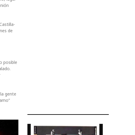
Unión
astilla-
ones de
o posible
alado.
y
 la gente
clamo”