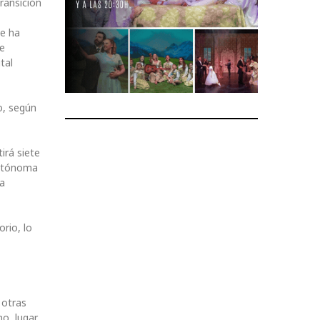
Transición
te ha
de
tal
o, según
irá siete
Autónoma
la
rio, lo
 otras
o, lugar