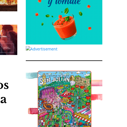
os
ra