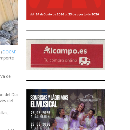
 (
DOCM
)
 importe
rva de
ón del Día
vés del
llas,