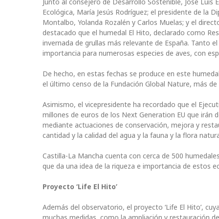
Junto al consejero de Desarrollo Sostenible, José Luis E
Ecológica, María Jesús Rodríguez; el presidente de la D
Montalbo, Yolanda Rozalén y Carlos Muelas; y el direct
destacado que el humedal El Hito, declarado como Re
invernada de grullas más relevante de España. Tanto el 
importancia para numerosas especies de aves, con espec
De hecho, en estas fechas se produce en este humedal 
el último censo de la Fundación Global Nature, más de 
Asimismo, el vicepresidente ha recordado que el Ejecutiv
millones de euros de los Next Generation EU que irán
mediante actuaciones de conservación, mejora y restau
cantidad y la calidad del agua y la fauna y la flora natura
Castilla-La Mancha cuenta con cerca de 500 humedales d
que da una idea de la riqueza e importancia de estos e
Proyecto ‘Life El Hito’
Además del observatorio, el proyecto ‘Life El Hito’, cu
muchas medidas, como la ampliación y restauración de p