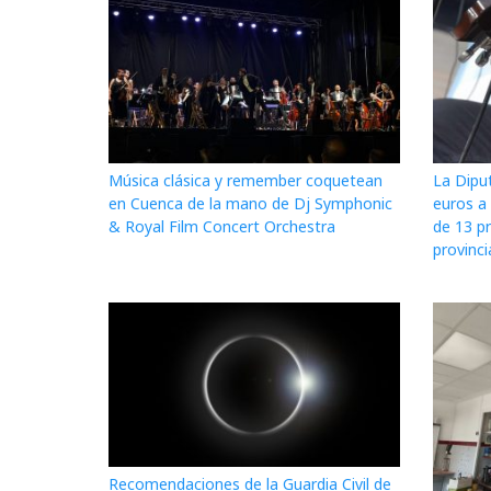
Música clásica y remember coquetean
La Dipu
en Cuenca de la mano de Dj Symphonic
euros a 
& Royal Film Concert Orchestra
de 13 p
provinci
Recomendaciones de la Guardia Civil de