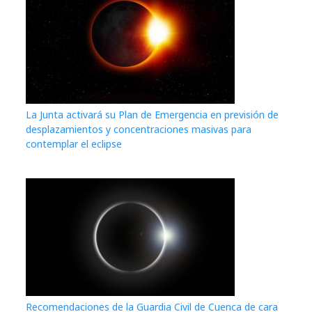
La Junta activará su Plan de Emergencia en previsión de
desplazamientos y concentraciones masivas para
contemplar el eclipse
Recomendaciones de la Guardia Civil de Cuenca de cara