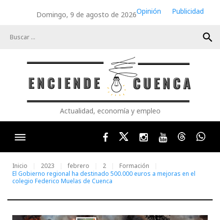
Skip
Opinión
Publicidad
Domingo, 9 de agosto de 2026
to
content
search
Actualidad, economía y empleo
Facebook
Twitter
Instagram
Youtube
Threads
Wha
Inicio
2023
febrero
2
Formación
El Gobierno regional ha destinado 500.000 euros a mejoras en el
colegio Federico Muelas de Cuenca