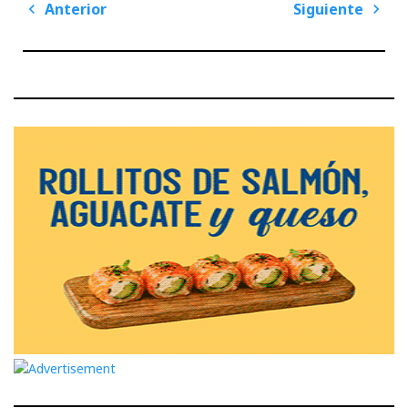
Navegación
Anterior
Siguiente
de
Previous
Next
entradas
Post
Post