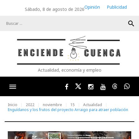
Skip
Opinión
Publicidad
Sábado, 8 de agosto de 2026
to
content
search
Actualidad, economía y empleo
Facebook
Twitter
Instagram
Youtube
Threads
Wha
Inicio
2022
noviembre
15
Actualidad
Enguídanos y los frutos del proyecto Arraigo para atraer población