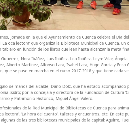
rnes, jornada en la que el Ayuntamiento de Cuenca celebra el Día del
l ‘La oca lectora’ que organiza la Biblioteca Municipal de Cuenca. Un
 tablero en función de los libros que leen hasta alcanzar la meta fina
utiérrez, Nora Ibáñez, Luis Ibáñez, Lea Ibáñez, Leyre Villar, Ángela
, Alberto Martínez, Alfonso Lara, Isabel Lara, Hugo García y Erica 
en, que se puso en marcha en el curso 2017-2018 y que tiene cada v
regalo de manos del alcalde, Darío Dolz, que ha estado acompañado p
nia Isidro; por la concejala y directora de la Fundación de Cultura ‘
urismo y Patrimonio Histórico, Miguel Ángel Valero.
profesionales de la Red Municipal de Bibliotecas de Cuenca para anima
a lectora’, ‘La hora del cuento’, talleres y encuentros, etc. En este p
lgunas de las tres bibliotecas municipales de la capital: Aguirre, Fue