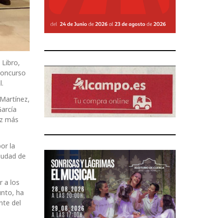
 Libro,
 concurso
l.
 Martínez,
García
ez más
or la
Ciudad de
r a los
unto, ha
nte del