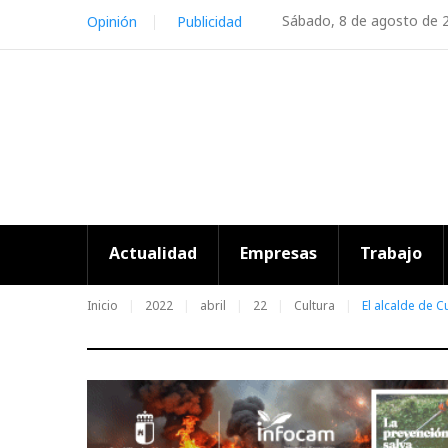
Skip
Sábado, 8 de agosto de 
Opinión
Publicidad
to
content
Actualidad
Empresas
Trabajo
Inicio
2022
abril
22
Cultura
El alcalde de 