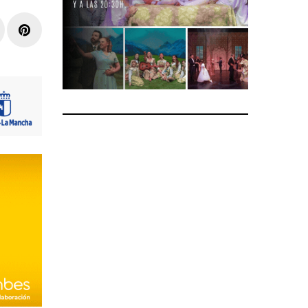
r
inkedIn
Pinterest