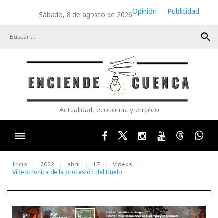
Skip
Opinión
Publicidad
Sábado, 8 de agosto de 2026
to
content
search
Actualidad, economía y empleo
Facebook
Twitter
Instagram
Youtube
Threads
Wha
Inicio
2022
abril
17
Videos
Videocrónica de la procesión del Duelo