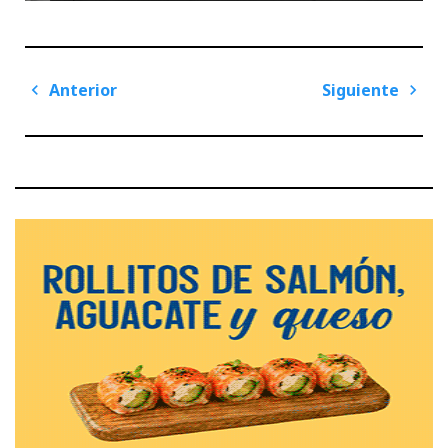
Navegación
Anterior
Siguiente
de
Previous
Next
entradas
Post
Post