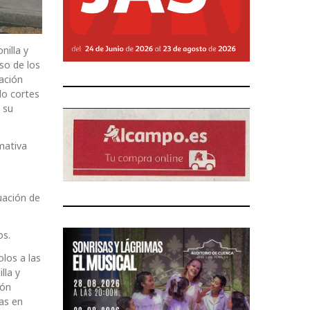
nilla y
so de los
lación
do cortes
 su
mativa
tuación de
os.
los a las
lla y
cón
as en