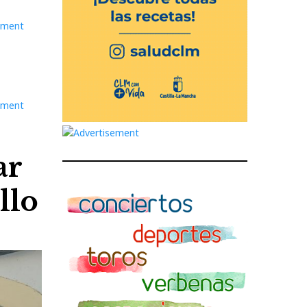
ar
llo