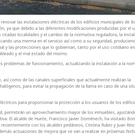
enovar las instalaciones eléctricas de los edificios municipales de Bo
ión, ya que debido a las diferentes modificaciones producidas por el u
 citadas localidades y el cambio de la normativa reguladora, la insta
ocando una merma en el servicio así como a su seguridad, producien
ual y las protecciones que lo gobiernan, tanto por el uso cotidiano en
ableado y el mal estado del mismo.
s problemas de funcionamiento, actualizando la instalación a la nor
, así como de las canales superficiales que actualmente realizan la
de halógenos, para evitar la propagación de la llama en caso de una si
léctricos para proporcionar la protección a los usuarios de los edifici
ed, permitirán un aprovechamiento mayor de los inmuebles, ajustándo
a. El alcalde de Huete, Francisco Javier Doménech, ha visitado Boni
y recientemente con los alcaldes pedáneos, Cristina Rubio y Juan Rin
s demás actuaciones de mejora que se van a realizar en próximas fech