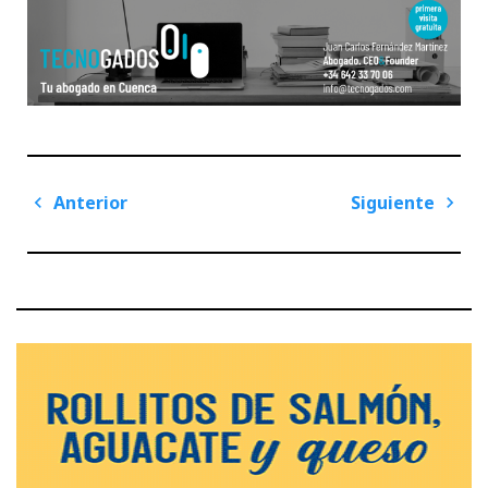
Navegación
Anterior
Siguiente
de
Previous
Next
entradas
Post
Post