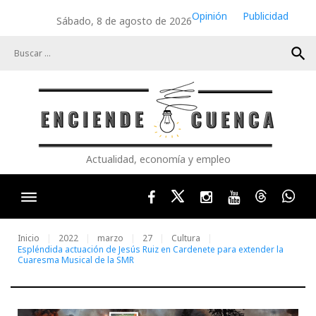
Skip
Opinión
Publicidad
Sábado, 8 de agosto de 2026
to
content
search
Actualidad, economía y empleo
Facebook
Twitter
Instagram
Youtube
Threads
Wha
Inicio
2022
marzo
27
Cultura
Espléndida actuación de Jesús Ruiz en Cardenete para extender la
Cuaresma Musical de la SMR