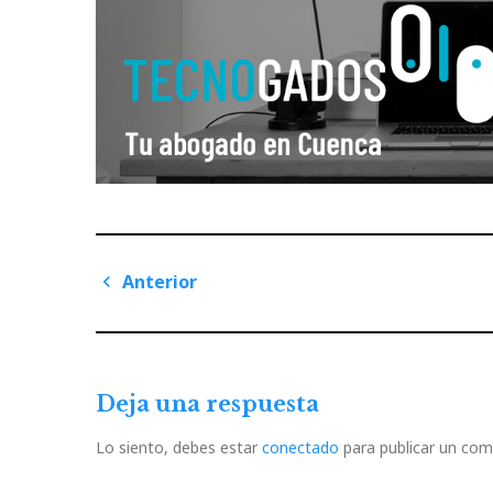
Navegación
Anterior
de
Previous
Post
entradas
Deja una respuesta
Lo siento, debes estar
conectado
para publicar un com