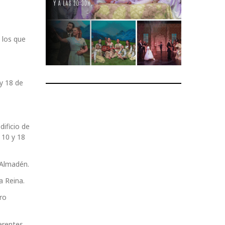
 los que
 y 18 de
dificio de
 10 y 18
e Almadén.
a Reina.
ro
ferentes