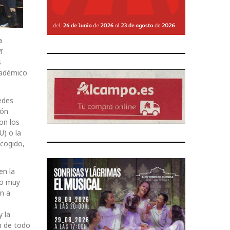
a
’
s
académico
edes
ión
on los
U) o la
scogido,
en la
go muy
en a
y la
en de todo