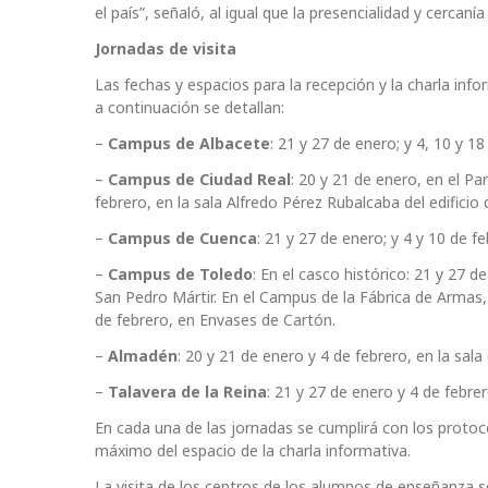
el país”, señaló, al igual que la presencialidad y cercan
Jornadas de visita
Las fechas y espacios para la recepción y la charla inf
a continuación se detallan:
–
Campus de Albacete
: 21 y 27 de enero; y 4, 10 y 18
–
Campus de Ciudad Real
: 20 y 21 de enero, en el Pa
febrero, en la sala Alfredo Pérez Rubalcaba del edificio
–
Campus de Cuenca
: 21 y 27 de enero; y 4 y 10 de fe
–
Campus de Toledo
: En el casco histórico: 21 y 27 d
San Pedro Mártir. En el Campus de la Fábrica de Armas, e
de febrero, en Envases de Cartón.
–
Almadén
: 20 y 21 de enero y 4 de febrero, en la sal
–
Talavera de la Reina
: 21 y 27 de enero y 4 de febre
En cada una de las jornadas se cumplirá con los protoc
máximo del espacio de la charla informativa.
La visita de los centros de los alumnos de enseñanza se