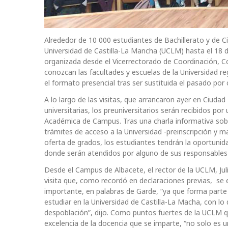
Alrededor de 10 000 estudiantes de Bachillerato y de C
Universidad de Castilla-La Mancha (UCLM) hasta el 18 d
organizada desde el Vicerrectorado de Coordinación, C
conozcan las facultades y escuelas de la Universidad reg
el formato presencial tras ser sustituida el pasado por 
A lo largo de las visitas, que arrancaron ayer en Ciud
universitarias, los preuniversitarios serán recibidos po
Académica de Campus. Tras una charla informativa sob
trámites de acceso a la Universidad -preinscripción y ma
oferta de grados, los estudiantes tendrán la oportuni
donde serán atendidos por alguno de sus responsable
Desde el Campus de Albacete, el rector de la UCLM, Juli
visita que, como recordó en declaraciones previas, se
importante, en palabras de Garde, “ya que forma parte 
estudiar en la Universidad de Castilla-La Macha, con l
despoblación”, dijo. Como puntos fuertes de la UCLM que
excelencia de la docencia que se imparte, “no solo es u