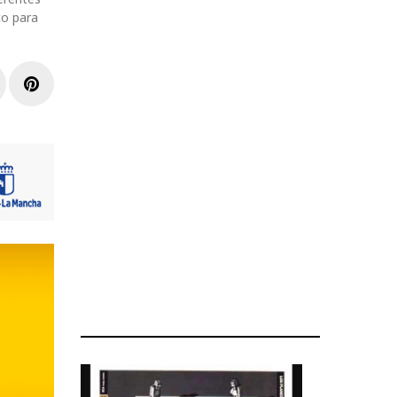
co para
r
inkedIn
Pinterest