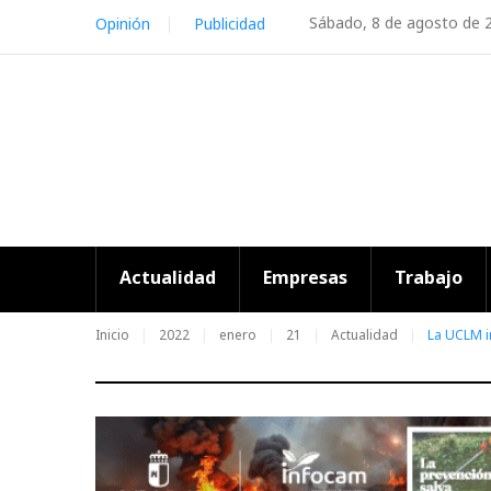
Skip
Sábado, 8 de agosto de 
Opinión
Publicidad
to
content
Actualidad
Empresas
Trabajo
Inicio
2022
enero
21
Actualidad
La UCLM i