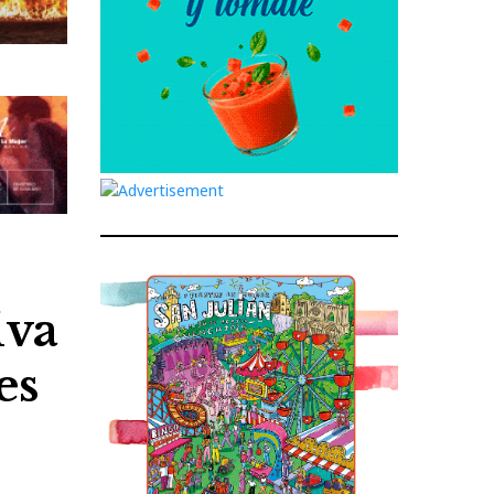
iva
es