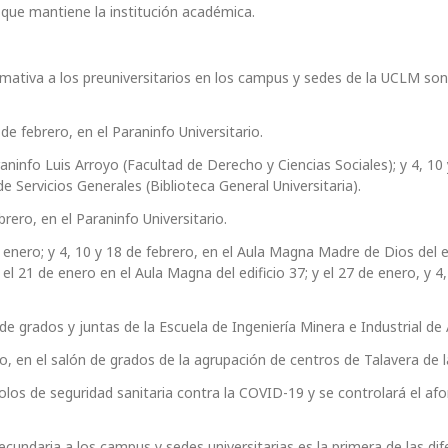
ía que mantiene la institución académica.
ormativa a los preuniversitarios en los campus y sedes de la UCLM son
 de febrero, en el Paraninfo Universitario.
raninfo Luis Arroyo (Facultad de Derecho y Ciencias Sociales); y 4, 10
 de Servicios Generales (Biblioteca General Universitaria).
brero, en el Paraninfo Universitario.
e enero; y 4, 10 y 18 de febrero, en el Aula Magna Madre de Dios del e
l 21 de enero en el Aula Magna del edificio 37; y el 27 de enero, y 4,
a de grados y juntas de la Escuela de Ingeniería Minera e Industrial d
ro, en el salón de grados de la agrupación de centros de Talavera de l
olos de seguridad sanitaria contra la COVID-19 y se controlará el afo
cundaria a los campus y sedes universitarias es la primera de las di