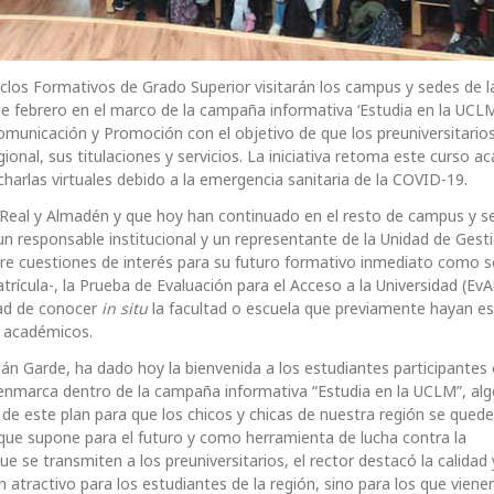
iclos Formativos de Grado Superior visitarán los campus y sedes de l
e febrero en el marco de la campaña informativa ‘Estudia en la UCLM
omunicación y Promoción con el objetivo de que los preuniversitario
ional, sus titulaciones y servicios. La iniciativa retoma este curso 
charlas virtuales debido a la emergencia sanitaria de la COVID-19.
ad Real y Almadén y que hoy han continuado en el resto de campus y s
r un responsable institucional y un representante de la Unidad de Gest
re cuestiones de interés para su futuro formativo inmediato como s
trícula-, la Prueba de Evaluación para el Acceso a la Universidad (EvA
dad de conocer
in situ
la facultad o escuela que previamente hayan e
s académicos.
án Garde, ha dado hoy la bienvenida a los estudiantes participantes 
 enmarca dentro de la campaña informativa “Estudia en la UCLM”, al
de este plan para que los chicos y chicas de nuestra región se qued
o que supone para el futuro y como herramienta de lucha contra la
 se transmiten a los preuniversitarios, el rector destacó la calidad 
n atractivo para los estudiantes de la región, sino para los que vien