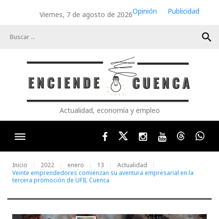
Skip
Opinión
Publicidad
Viernes, 7 de agosto de 2026
to
content
search
Actualidad, economía y empleo
Facebook
Twitter
Instagram
Youtube
Threads
Wha
Inicio
2022
enero
13
Actualidad
Veinte emprendedores comienzan su aventura empresarial en la
tercera promoción de UFIL Cuenca