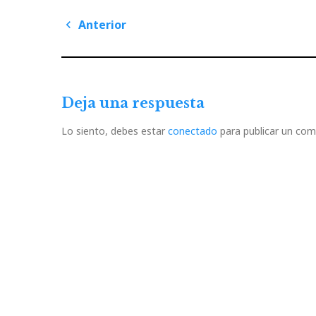
Navegación
Anterior
de
Previous
Post
entradas
Deja una respuesta
Lo siento, debes estar
conectado
para publicar un com