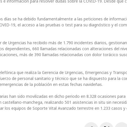
rus e información para resolver dudas sobre la COVID-19. Desde que
os días se ha debido fundamentalmente a las peticiones de informaci
OVID-19, el acceso a las pruebas o test para su diagnóstico y el co
r de Urgencias ha recibido más de 1.790 incidentes diarios, gestiona
ios dependientes, 660 llamadas relacionadas con alteraciones del nive
xicaciones, más de 390 llamadas relacionadas con dolor torácico susc
telefónica que realiza la Gerencia de Urgencias, Emergencias y Transp
fuerzo de personal sanitario y técnico que se ha dispuesto para la co
y emergencias de la población en estas fechas navideñas.
arias han sido movilizadas en dicho periodo en 8.328 ocasiones para
ón castellano-manchega, realizando 501 asistencias in situ sin necesi
zar los equipos de Soporte Vital Avanzado terrestre en 1.233 casos y