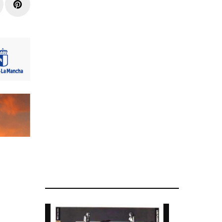
r
inkedIn
Pinterest