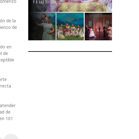
 comenzó
ón de la
mienzo de
ndo en
l de
eptible
orte
rrecta
 atender
dad de
 en 101