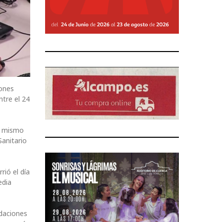
iones
tre el 24
el mismo
Sanitario
ió el día
edia
ndaciones