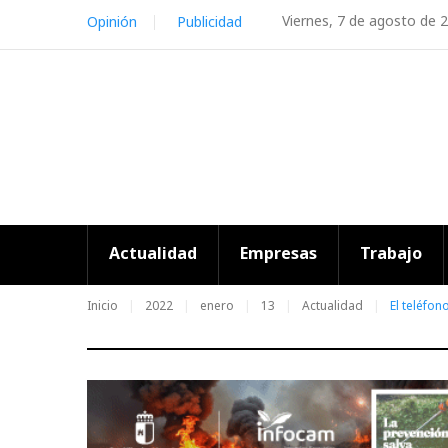
Skip
Viernes, 7 de agosto de 
Opinión
Publicidad
to
content
Actualidad
Empresas
Trabajo
Inicio
2022
enero
13
Actualidad
El teléfo