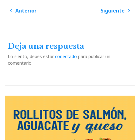
Navegación
Anterior
Siguiente
de
Previous
Next
entradas
Post
Post
Deja una respuesta
Lo siento, debes estar
conectado
para publicar un
comentario.