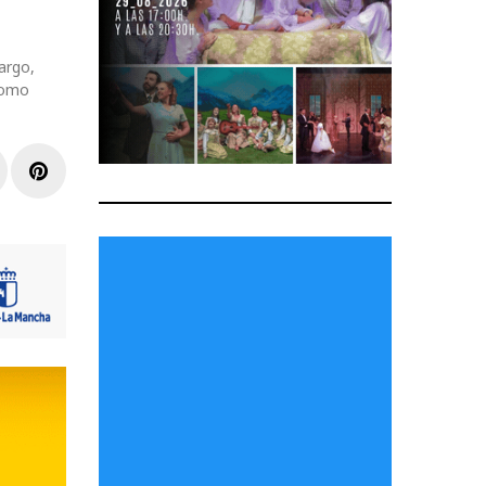
argo,
como
r
inkedIn
Pinterest