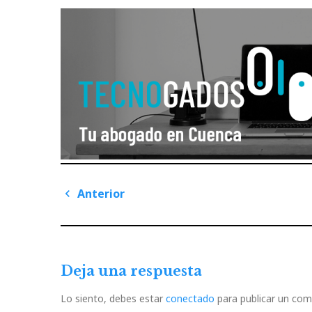
Navegación
Anterior
de
Previous
Post
entradas
Deja una respuesta
Lo siento, debes estar
conectado
para publicar un com