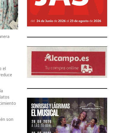
anera
 el
 reduce
la
datos
ecimiento
ién son