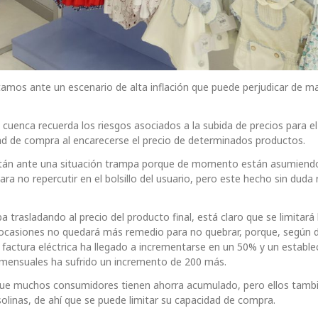
amos ante un escenario de alta inflación que puede perjudicar de m
uenca recuerda los riesgos asociados a la subida de precios para el
ad de compra al encarecerse el precio de determinados productos.
están ante una situación trampa porque de momento están asumiendo
a no repercutir en el bolsillo del usuario, pero este hecho sin duda
a trasladando al precio del producto final, está claro que se limitará 
 ocasiones no quedará más remedio para no quebrar, porque, según 
 factura eléctrica ha llegado a incrementarse en un 50% y un establ
 mensuales ha sufrido un incremento de 200 más.
 que muchos consumidores tienen ahorra acumulado, pero ellos tamb
solinas, de ahí que se puede limitar su capacidad de compra.