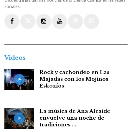
Encuentra las últimas noticias de Enciende Cuenca en las redes
sociales!
Facebook
Twitter
Instagram
Youtube
Threads
WhatsApp
Vídeos
Rock y cachondeo en Las
Majadas con los Mojinos
Eskozíos
La música de Ana Alcaide
envuelve una noche de
tradiciones ...