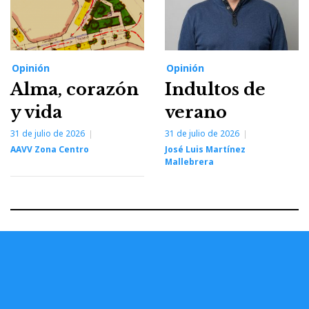
Opinión
Opinión
Alma, corazón
Indultos de
y vida
verano
31 de julio de 2026
31 de julio de 2026
AAVV Zona Centro
José Luis Martínez
Mallebrera