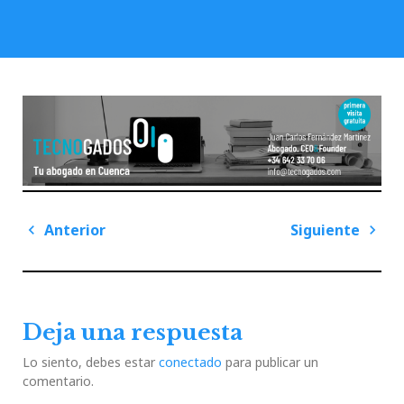
Navegación
Anterior
Siguiente
de
Previous
Next
entradas
Post
Post
Deja una respuesta
Lo siento, debes estar
conectado
para publicar un
comentario.