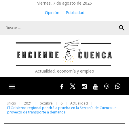
Skip
Viernes, 7 de agosto de 2026
to
Opinión
Publicidad
content
search
Actualidad, economía y empleo
Facebook
Twitter
Instagram
Youtube
Threads
Wha
Inicio
2021
octubre
6
Actualidad
El Gobierno regional pondrá a prueba en la Serranía de Cuenca un
proyecto de transporte a demanda