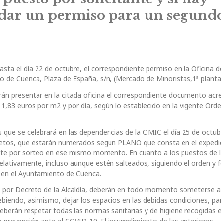
 dar un permiso para un segund
hasta el día 22 de octubre, el correspondiente permiso en la Oficina d
de Cuenca, Plaza de España, s/n, (Mercado de Minoristas,1ª planta
erán presentar en la citada oficina el correspondiente documento acre
 1,83 euros por m2 y por día, según lo establecido en la vigente Ord
es que se celebrará en las dependencias de la OMIC el día 25 de octub
oncretos, que estarán numerados según PLANO que consta en el expedi
ente por sorteo en ese mismo momento. En cuanto a los puestos de 
relativamente, incluso aunque estén salteados, siguiendo el orden y 
s en el Ayuntamiento de Cuenca.
s por Decreto de la Alcaldía, deberán en todo momento someterse a
biendo, asimismo, dejar los espacios en las debidas condiciones, par
eberán respetar todas las normas sanitarias y de higiene recogidas e
 prevención ante el COVID-19. El incumplimiento de las anteriores