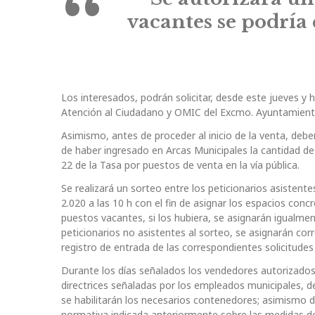
vacantes se podría
Los interesados, podrán solicitar, desde este jueves y 
Atención al Ciudadano y OMIC del Excmo. Ayuntamiento 
Asimismo, antes de proceder al inicio de la venta, deb
de haber ingresado en Arcas Municipales la cantidad de
22 de la Tasa por puestos de venta en la vía pública.
Se realizará un sorteo entre los peticionarios asistent
2.020 a las 10 h con el fin de asignar los espacios c
puestos vacantes, si los hubiera, se asignarán igualm
peticionarios no asistentes al sorteo, se asignarán cor
registro de entrada de las correspondientes solicitude
Durante los días señalados los vendedores autorizado
directrices señaladas por los empleados municipales, de
se habilitarán los necesarios contenedores; asimismo d
normativa indicada anteriormente sobre las medidas de