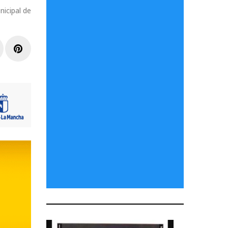
nicipal de
r
inkedIn
Pinterest