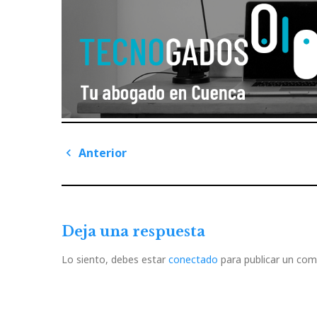
Navegación
Anterior
de
Previous
Post
entradas
Deja una respuesta
Lo siento, debes estar
conectado
para publicar un com