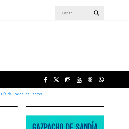
Buscar:
search
Facebook
Twitter
Instagram
Youtube
Threads
WhatsApp
al Día de Todos los Santos