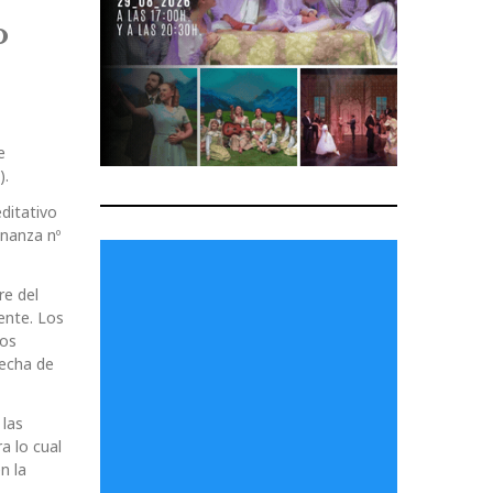
o
e
).
ditativo
enanza nº
re del
ente. Los
los
fecha de
 las
a lo cual
n la