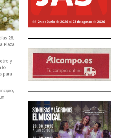
días 28,
la Plaza
etro y
 lo
s para
incipio,
 un