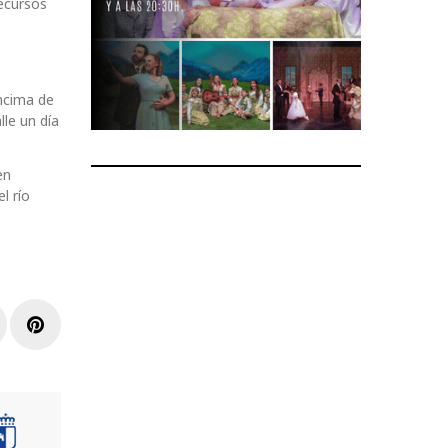
ecursos
encima de
lle un día
en
l río
r
inkedIn
Pinterest