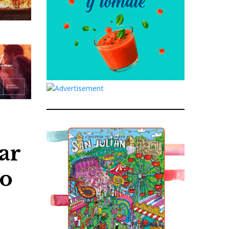
ar
lo