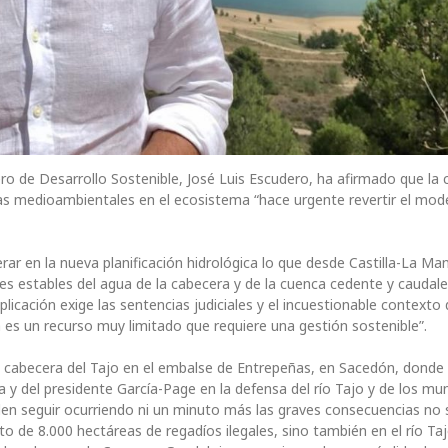
ro de Desarrollo Sostenible, José Luis Escudero, ha afirmado que la c
s medioambientales en el ecosistema “hace urgente revertir el mode
ar en la nueva planificación hidrológica lo que desde Castilla-La Ma
es estables del agua de la cabecera y de la cuenca cedente y caudal
licación exige las sentencias judiciales y el incuestionable contexto
 es un recurso muy limitado que requiere una gestión sostenible”.
la cabecera del Tajo en el embalse de Entrepeñas, en Sacedón, donde
y del presidente García-Page en la defensa del río Tajo y de los mun
eden seguir ocurriendo ni un minuto más las graves consecuencias no 
 de 8.000 hectáreas de regadíos ilegales, sino también en el río Taj