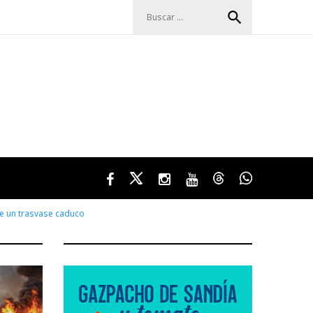
Buscar:
search
Facebook
Twitter
Instagram
Youtube
Threads
WhatsApp
de un trasvase caduco