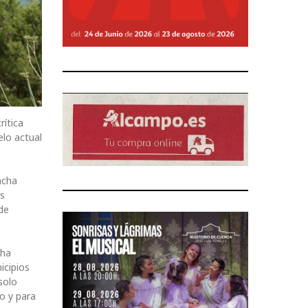
rítica
lo actual
ncha
es
 de
 ha
icipios
solo
o y para