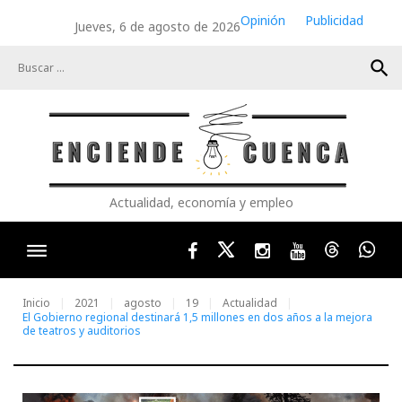
Skip
Opinión
Publicidad
Jueves, 6 de agosto de 2026
to
content
search
Actualidad, economía y empleo
Facebook
Twitter
Instagram
Youtube
Threads
Wha
Inicio
2021
agosto
19
Actualidad
El Gobierno regional destinará 1,5 millones en dos años a la mejora
de teatros y auditorios