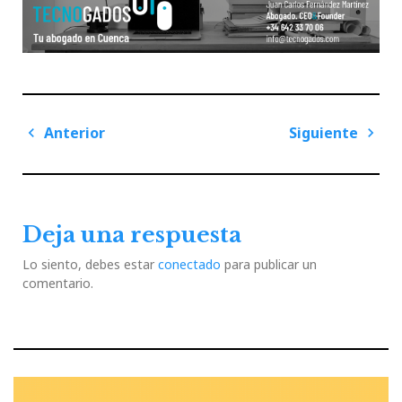
Navegación
Anterior
Siguiente
de
Previous
Next
entradas
Post
Post
Deja una respuesta
Lo siento, debes estar
conectado
para publicar un
comentario.