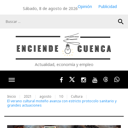
Skip
Opinión
Publicidad
Sábado, 8 de agosto de 2026
to
content
search
Actualidad, economía y empleo
Facebook
Twitter
Instagram
Youtube
Threads
Wha
Inicio
2021
agosto
10
Cultura
El verano cultural moteño avanza con estricto protocolo sanitario y
grandes actuaciones