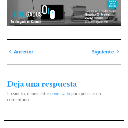
Navegación
Anterior
Siguiente
de
Previous
Next
entradas
Post
Post
Deja una respuesta
Lo siento, debes estar
conectado
para publicar un
comentario.