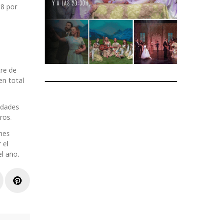
08 por
tre de
en total
idades
ros.
nes
 el
l año.
r
inkedIn
Pinterest