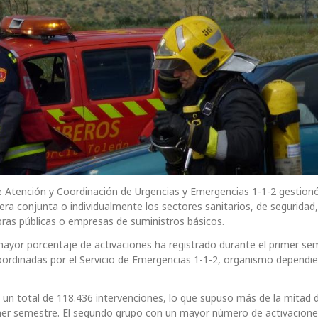
e Atención y Coordinación de Urgencias y Emergencias 1-1-2 gestionó
ra conjunta o individualmente los sectores sanitarios, de seguridad
obras públicas o empresas de suministros básicos.
e mayor porcentaje de activaciones ha registrado durante el primer se
oordinadas por el Servicio de Emergencias 1-1-2, organismo dependie
n un total de 118.436 intervenciones, lo que supuso más de la mitad d
mer semestre. El segundo grupo con un mayor número de activaciones