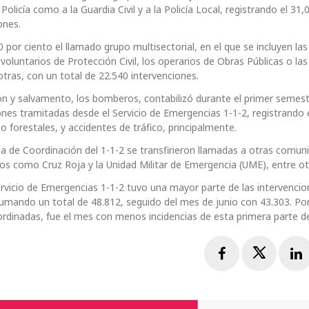
licía como a la Guardia Civil y a la Policía Local, registrando el 31,
ones.
 por ciento el llamado grupo multisectorial, en el que se incluyen las
voluntarios de Protección Civil, los operarios de Obras Públicas o las
tras, con un total de 22.540 intervenciones.
ión y salvamento, los bomberos, contabilizó durante el primer semes
ones tramitadas desde el Servicio de Emergencias 1-1-2, registrando 
 forestales, y accidentes de tráfico, principalmente.
 de Coordinación del 1-1-2 se transfirieron llamadas a otras comun
s como Cruz Roja y la Unidad Militar de Emergencia (UME), entre ot
rvicio de Emergencias 1-1-2 tuvo una mayor parte de las intervencio
umando un total de 48.812, seguido del mes de junio con 43.303. Por
rdinadas, fue el mes con menos incidencias de esta primera parte de
Facebook
Twitte
L