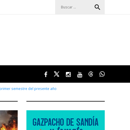
Buscar:
search
Facebook
Twitter
Instagram
Youtube
Threads
WhatsApp
l primer semestre del presente año