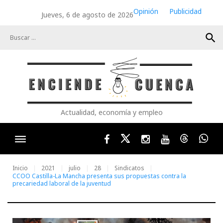
Skip
Opinión
Publicidad
Jueves, 6 de agosto de 2026
to
content
search
Actualidad, economía y empleo
Facebook
Twitter
Instagram
Youtube
Threads
Wha
Inicio
2021
julio
28
Sindicatos
CCOO Castilla-La Mancha presenta sus propuestas contra la
precariedad laboral de la juventud