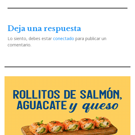
de
Previous
Next
entradas
Post
Post
Deja una respuesta
Lo siento, debes estar
conectado
para publicar un
comentario.