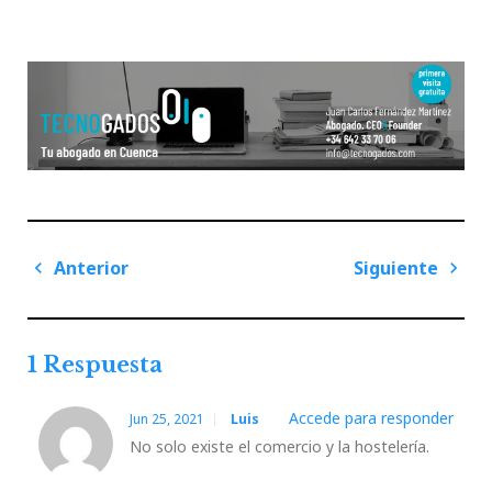
Navegación
Anterior
Siguiente
de
Previous
Next
entradas
Post
Post
1 Respuesta
Accede para responder
Jun 25, 2021
Luis
No solo existe el comercio y la hostelería.