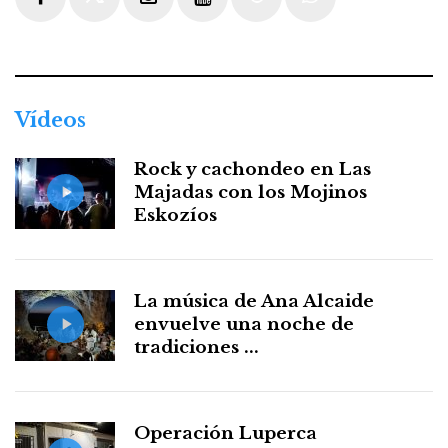
Facebook
Twitter
Instagram
Youtube
Threads
WhatsApp
Vídeos
Rock y cachondeo en Las
Majadas con los Mojinos
Eskozíos
La música de Ana Alcaide
envuelve una noche de
tradiciones ...
Operación Luperca