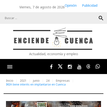
Skip
Opinión
Publicidad
Viernes, 7 de agosto de 2026
to
content
search
Actualidad, economía y empleo
Facebook
Twitter
Instagram
Youtube
Threads
Wha
Inicio
2021
junio
24
Empresas
IKEA tiene interés en implantarse en Cuenca