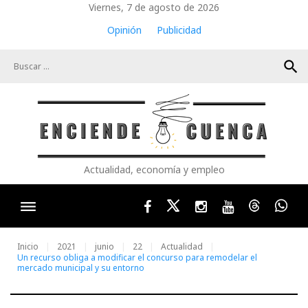
Skip
Viernes, 7 de agosto de 2026
to
Opinión
Publicidad
content
search
Actualidad, economía y empleo
Facebook
Twitter
Instagram
Youtube
Threads
Wha
Inicio
2021
junio
22
Actualidad
Un recurso obliga a modificar el concurso para remodelar el
mercado municipal y su entorno