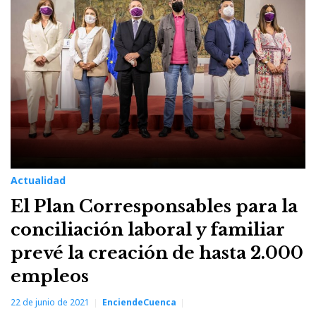
22
de
junio
de
2021
Actualidad
El Plan Corresponsables para la
conciliación laboral y familiar
prevé la creación de hasta 2.000
empleos
22 de junio de 2021
EnciendeCuenca