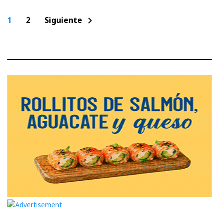
Paginación
1
2
Siguiente
chevron_right
de
entradas