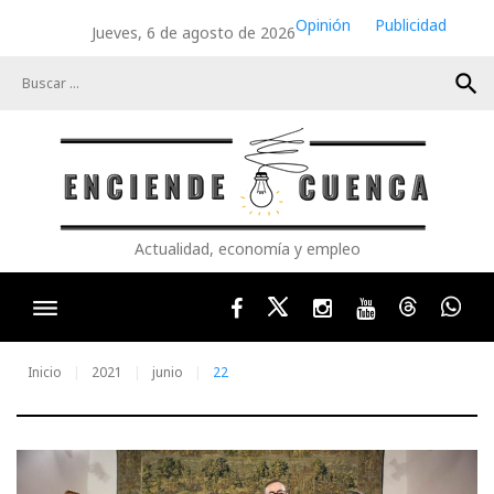
Skip
Opinión
Publicidad
Jueves, 6 de agosto de 2026
to
content
search
Actualidad, economía y empleo
Facebook
Twitter
Instagram
Youtube
Threads
Wha
Inicio
2021
junio
22
Día: