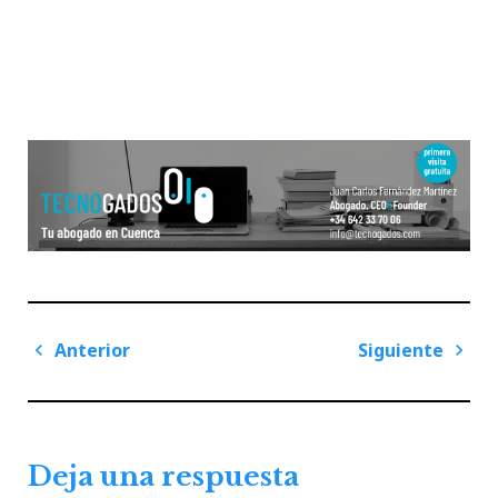
Navegación
Anterior
Siguiente
de
Previous
Next
entradas
Post
Post
Deja una respuesta