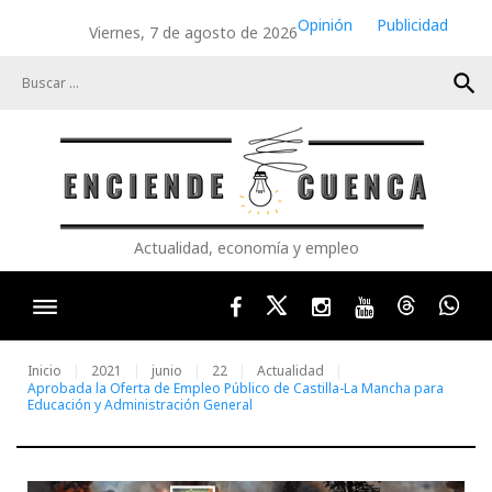
Skip
Opinión
Publicidad
Viernes, 7 de agosto de 2026
to
content
search
Actualidad, economía y empleo
Facebook
Twitter
Instagram
Youtube
Threads
Wha
Inicio
2021
junio
22
Actualidad
Aprobada la Oferta de Empleo Público de Castilla-La Mancha para
Educación y Administración General