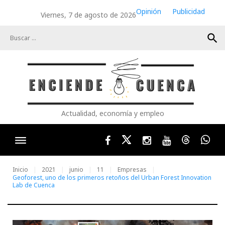
Skip
Opinión
Publicidad
Viernes, 7 de agosto de 2026
to
content
search
Actualidad, economía y empleo
Facebook
Twitter
Instagram
Youtube
Threads
Wha
Inicio
2021
junio
11
Empresas
Geoforest, uno de los primeros retoños del Urban Forest Innovation
Lab de Cuenca