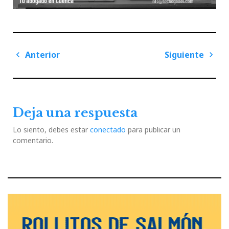
Navegación
Anterior
Siguiente
de
Previous
Next
entradas
Post
Post
Deja una respuesta
Lo siento, debes estar
conectado
para publicar un
comentario.