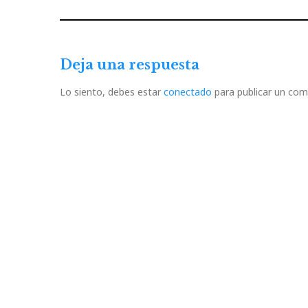
de
Previous
Post
entradas
Deja una respuesta
Lo siento, debes estar
conectado
para publicar un com